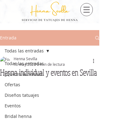
Entrada
Todas las entradas
Henna Sevilla
Todas las entradas
10 may 2020
0 min de lectura
Henna individual y eventos en Sevilla
¿Qué es la henna?
Ofertas
Diseños tatuajes
Eventos
Bridal henna